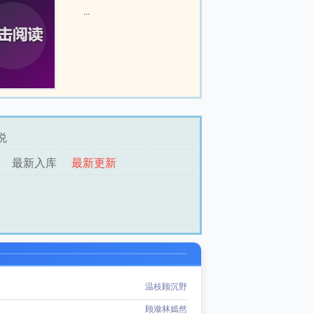
...
说
最新入库
最新更新
温枝顾沉野
顾潋林嫣然