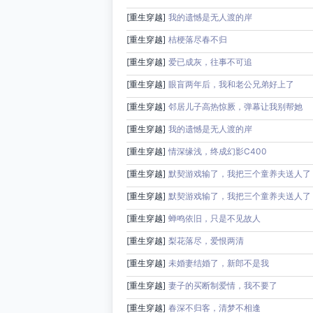
[重生穿越]
我的遗憾是无人渡的岸
[重生穿越]
桔梗落尽春不归
[重生穿越]
爱已成灰，往事不可追
[重生穿越]
眼盲两年后，我和老公兄弟好上了
[重生穿越]
邻居儿子高热惊厥，弹幕让我别帮她
[重生穿越]
我的遗憾是无人渡的岸
[重生穿越]
情深缘浅，终成幻影C400
[重生穿越]
默契游戏输了，我把三个童养夫送人了
[重生穿越]
默契游戏输了，我把三个童养夫送人了
[重生穿越]
蝉鸣依旧，只是不见故人
[重生穿越]
梨花落尽，爱恨两清
[重生穿越]
未婚妻结婚了，新郎不是我
[重生穿越]
妻子的买断制爱情，我不要了
[重生穿越]
春深不归客，清梦不相逢