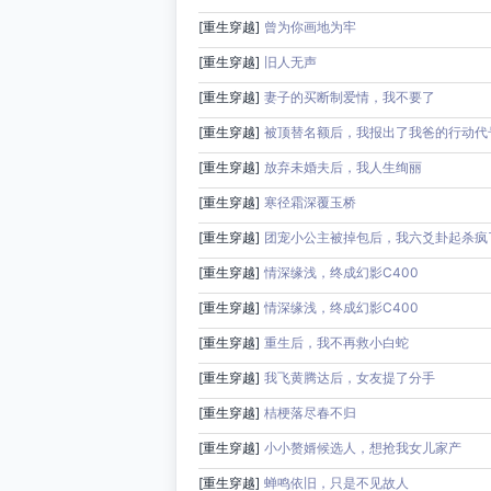
[重生穿越]
曾为你画地为牢
[重生穿越]
旧人无声
[重生穿越]
妻子的买断制爱情，我不要了
[重生穿越]
被顶替名额后，我报出了我爸的行动代
[重生穿越]
放弃未婚夫后，我人生绚丽
[重生穿越]
寒径霜深覆玉桥
[重生穿越]
团宠小公主被掉包后，我六爻卦起杀疯
[重生穿越]
情深缘浅，终成幻影C400
[重生穿越]
情深缘浅，终成幻影C400
[重生穿越]
重生后，我不再救小白蛇
[重生穿越]
我飞黄腾达后，女友提了分手
[重生穿越]
桔梗落尽春不归
[重生穿越]
小小赘婿候选人，想抢我女儿家产
[重生穿越]
蝉鸣依旧，只是不见故人