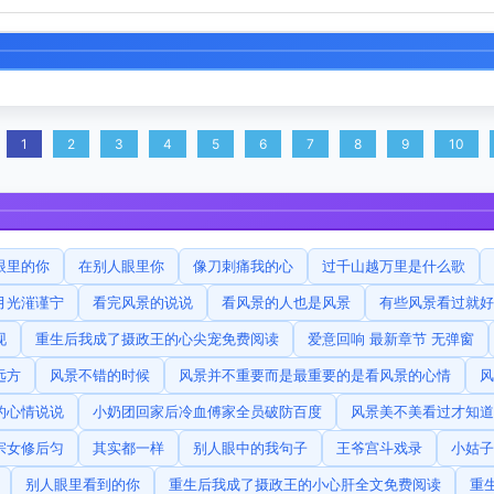
1
2
3
4
5
6
7
8
9
10
眼里的你
在别人眼里你
像刀刺痛我的心
过千山越万里是什么歌
月光漼谨宁
看完风景的说说
看风景的人也是风景
有些风景看过就好
现
重生后我成了摄政王的心尖宠免费阅读
爱意回响 最新章节 无弹窗
远方
风景不错的时候
风景并不重要而是最重要的是看风景的心情
风
的心情说说
小奶团回家后冷血傅家全员破防百度
风景美不美看过才知道
宗女修后匀
其实都一样
别人眼中的我句子
王爷宫斗戏录
小姑子
别人眼里看到的你
重生后我成了摄政王的小心肝全文免费阅读
重