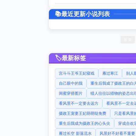
最近更新小说列表
首 页
最新标签
宫斗斗王爷王妃寝戏
雁过寒江
别人
自己眼中的我
重生后我成了摄政王的白
闺蜜穿搭图片
猎人往往以猎物的姿态出
看风景不一定要去远方
看风景不一定去
摄政王宠妻王妃萌萌哒免费
只是看风景
重生后我成为摄政王的心头尖
穿成合欢
雁过长空 影落流水
风景好不好看不重要