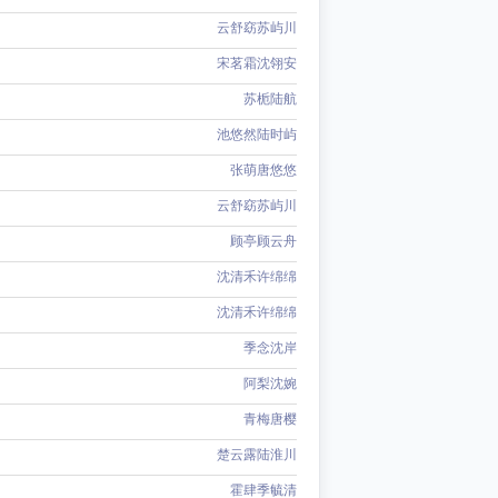
云舒窈苏屿川
宋茗霜沈翎安
苏栀陆航
池悠然陆时屿
张萌唐悠悠
云舒窈苏屿川
顾亭顾云舟
沈清禾许绵绵
沈清禾许绵绵
季念沈岸
阿梨沈婉
青梅唐樱
楚云露陆淮川
霍肆季毓清