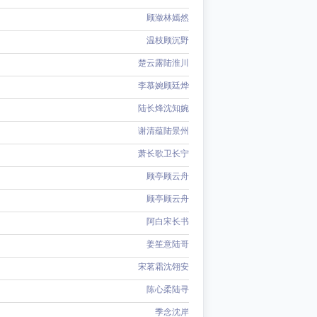
顾潋林嫣然
温枝顾沉野
楚云露陆淮川
李慕婉顾廷烨
陆长烽沈知婉
谢清蕴陆景州
萧长歌卫长宁
顾亭顾云舟
顾亭顾云舟
阿白宋长书
姜笙意陆哥
宋茗霜沈翎安
陈心柔陆寻
季念沈岸