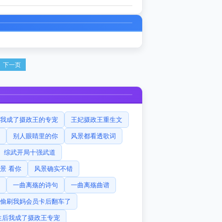
下一页
我成了摄政王的专宠
王妃摄政王重生文
别人眼睛里的你
风景都看透歌词
综武开局十强武道
景 看你
风景确实不错
一曲离殇的诗句
一曲离殇曲谱
偷刷我妈会员卡后翻车了
生后我成了摄政王专宠