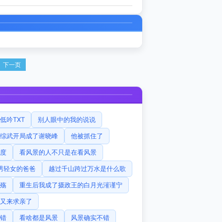
下一页
低吟TXT
别人眼中的我的说说
综武开局成了谢晓峰
他被抓住了
度
看风景的人不只是在看风景
男轻女的爸爸
越过千山跨过万水是什么歌
殇
重生后我成了摄政王的白月光漼谨宁
又来求亲了
错
看啥都是风景
风景确实不错