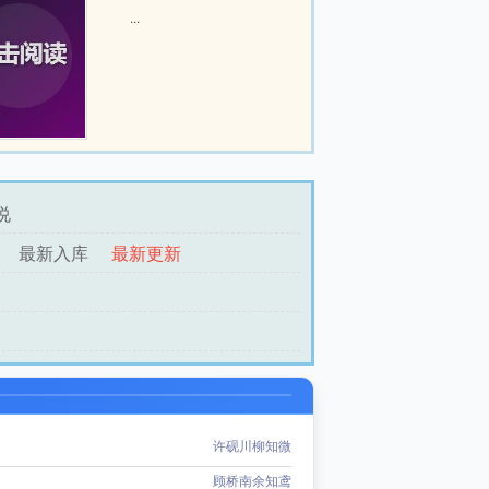
...
说
最新入库
最新更新
许砚川柳知微
顾桥南余知鸢