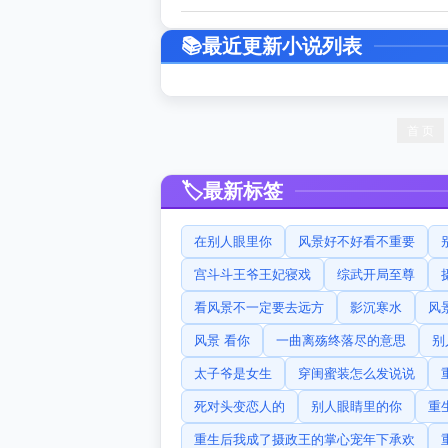
最近更新小说列表
首 页
最新标签
在别人眼里你
风景好不好看不重要
宫斗斗王爷王妃寝戏
综武开局至尊
看风景不一定要去远方
影沉寒水
风
风景 看你
一曲离殇终落尽的意思
别
太子爷是女生
穿闺蜜装怎么发说说
死对头变恋人的
别人眼睛里的你
重
重生后我成了摄政王的掌心宠年下承欢