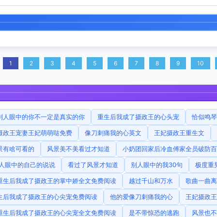
1
2
3
4
5
6
7
8
9
10
别人眼中的你不一定是真实的你
重生后我成了摄政王的心头宠
恰似鸣琴
摄政王宠妻王妃萌萌哒免费
像刀刺痛我的心英文
王妃摄政王重生文
景有啥可看的
风景美不美看过才知道
小奶团回家后冷血傅家全员破防百
人眼中的自己的说说
看过了风景才知道
别人眼中的我30句
极度重
重生后我成了摄政王的掌中娇全文免费阅读
越过千山和万水
歌曲一曲离
生后我成了摄政王的心尖宠免费阅读
他的爱像刀刺痛我的心
王妃摄政王
重生后我成了摄政王的心尖宠全文免费阅读
是不带惊恐的逃跑
风景也不