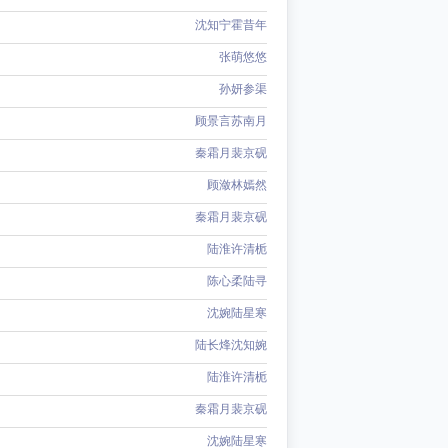
沈知宁霍昔年
张萌悠悠
孙妍参渠
顾景言苏南月
秦霜月裴京砚
顾潋林嫣然
秦霜月裴京砚
陆淮许清栀
陈心柔陆寻
沈婉陆星寒
陆长烽沈知婉
陆淮许清栀
秦霜月裴京砚
沈婉陆星寒