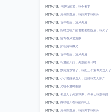
[都市小说]
你敷衍的爱，我不奢求
[都市小说]
用命报恩后，我妈哭求我回头
[都市小说]
昔年栀落，清风离肩
[都市小说]
拒绝送临产的老婆去医院后，我火了
[都市小说]
情寄春风爱意散
[都市小说]
如朝露等微光
[都市小说]
昔年栀落，清风离肩
[都市小说]
相遇的开始，离别的倒计时
[都市小说]
默契游戏输了，我把三个童养夫送人了
[都市小说]
小小赘婿候选人，想抢我女儿家产
[都市小说]
光暗不遇终裂痕
[都市小说]
邻居儿子高热惊厥，弹幕让我别帮她
[都市小说]
白桔梗开在我的葬礼上
[都市小说]
用命报恩后，我妈哭求我回头