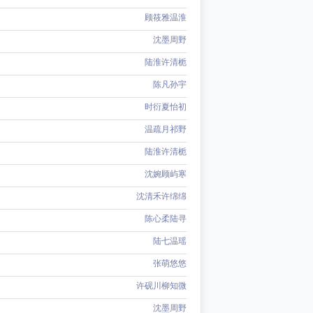
顾筱雅温淮
沈墨周野
陆淮许清栀
陈凡孙宇
时衍夏怡初
温疏月祁野
陆淮许清栀
沈婉顾屿寒
沈清禾许绵绵
陈心柔陆寻
陆七温瑶
张萌悠悠
许砚川柳知微
沈墨周野