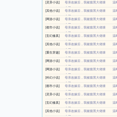
[灵异小说]
母亲改嫁后，我被腹黑大佬缠
温
上了
[其他小说]
母亲改嫁后，我被腹黑大佬缠
温
上了
[网游小说]
母亲改嫁后，我被腹黑大佬缠
温
上了
[都市小说]
母亲改嫁后，我被腹黑大佬缠
温
上了
[玄幻修真]
母亲改嫁后，我被腹黑大佬缠
温
温时卿跟在他身后一起进了院子。这是一对老夫妻
上了
供留宿客人使用。...
[其他小说]
母亲改嫁后，我被腹黑大佬缠
温
上了
[重生穿越]
母亲改嫁后，我被腹黑大佬缠
温
上了
[网游小说]
母亲改嫁后，我被腹黑大佬缠
温
上了
[网游小说]
母亲改嫁后，我被腹黑大佬缠
温
上了
[科幻小说]
母亲改嫁后，我被腹黑大佬缠
温
上了
[都市小说]
母亲改嫁后，我被腹黑大佬缠
温
上了
[灵异小说]
母亲改嫁后，我被腹黑大佬缠
温
上了
[玄幻修真]
母亲改嫁后，我被腹黑大佬缠
温
上了
[其他小说]
母亲改嫁后，我被腹黑大佬缠
温
上了