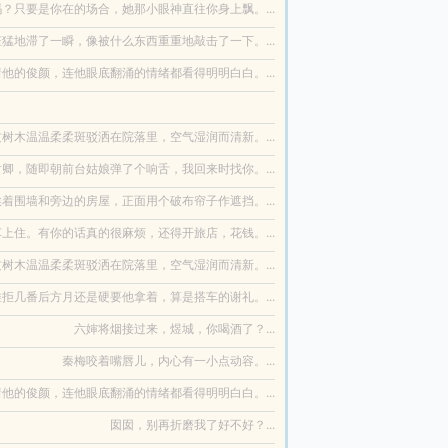
？只要是你在的场合，她那小眼神直往你身上飘。...
猛地滞了一瞬，像被什么东西重重地敲击了一下。...
他的俊颜，连他眼底翻涌的情绪都看得明明白白。...
树木温温柔柔斑驳洒在院落里，空气湿润而清新。...
我不知道自己喜欢什么，擅长什么，想做什么。...
，随即朝前台姑娘弹了个响舌，我回来时找你。...
围墙和旁边的房屋，正面用个破布帘子作遮挡。...
住。有你的话真的很麻烦，还得开旅店，花钱。...
树木温温柔柔斑驳洒在院落里，空气湿润而清新。...
拒几番后方月还是硬要他拿着，算是搭车的谢礼。...
六婶将烟接过来，煜城，你喝酒了？...
秦梅咬着嘴唇儿，内心有一小点动容。...
他的俊颜，连他眼底翻涌的情绪都看得明明白白。...
囡囡，别再折磨我了好不好？...