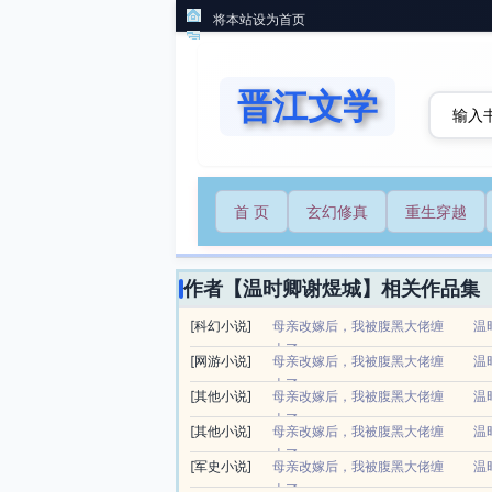
将本站设为首页
晋江文学
首 页
玄幻修真
重生穿越
作者【温时卿谢煜城】相关作品集
[科幻小说]
母亲改嫁后，我被腹黑大佬缠
温
上了
[网游小说]
母亲改嫁后，我被腹黑大佬缠
温
上了
[其他小说]
母亲改嫁后，我被腹黑大佬缠
温
上了
[其他小说]
母亲改嫁后，我被腹黑大佬缠
温
上了
[军史小说]
母亲改嫁后，我被腹黑大佬缠
温
上了