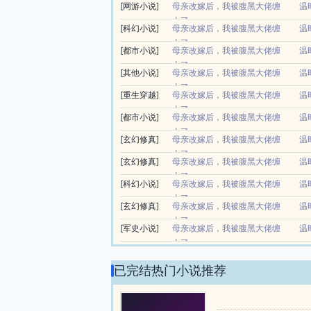
[网游小说]
母亲改嫁后，我被腹黑大佬缠
温
上了
[科幻小说]
母亲改嫁后，我被腹黑大佬缠
温
上了
[都市小说]
母亲改嫁后，我被腹黑大佬缠
温
上了
[其他小说]
母亲改嫁后，我被腹黑大佬缠
温
上了
[重生穿越]
母亲改嫁后，我被腹黑大佬缠
温
上了
[都市小说]
母亲改嫁后，我被腹黑大佬缠
温
骨节分明的手指挤出一
上了
[玄幻修真]
母亲改嫁后，我被腹黑大佬缠
温
上了
[玄幻修真]
母亲改嫁后，我被腹黑大佬缠
温
上了
[科幻小说]
母亲改嫁后，我被腹黑大佬缠
温
上了
[玄幻修真]
母亲改嫁后，我被腹黑大佬缠
温
上了
[军史小说]
母亲改嫁后，我被腹黑大佬缠
温
上了
他年轻时候帮人家盖房子，从二楼摔下来，
已完结热门小说推荐