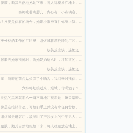
肢，顺其自然地抱她下来，将人稳稳放在地上。...
秦梅咬着嘴唇儿，内心有一小点动容。...
？只要是你在的场合，她那小眼神直往你身上飘。...
在王长林的工作的厂区里，谢煜城将摩托骑到厂区。...
扫得井井有条，院子角落还搭了个简易的洗澡间，
杨英反应快，连忙道...
赖脸去她家找她时，听她奶奶这么叫，才知道的。...
杨英反应快，连忙道...
，随即朝前台姑娘弹了个响舌，我回来时找你。...
六婶将烟接过来，煜城，你喝酒了？...
热的黑眸就那么一瞬不瞬地注视着她，嗓音喑哑...
是在推销什么，可她们手上并没有拿任何货物。...
谢煜城走进客厅，淡淡叫了声沙发上的中年男人。...
肢，顺其自然地抱她下来，将人稳稳放在地上。...