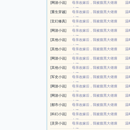
[网游小说]
母亲改嫁后，我被腹黑大佬缠
温
上了
[重生穿越]
母亲改嫁后，我被腹黑大佬缠
温
上了
[玄幻修真]
母亲改嫁后，我被腹黑大佬缠
温
上了
[网游小说]
母亲改嫁后，我被腹黑大佬缠
温
上了
[其他小说]
母亲改嫁后，我被腹黑大佬缠
温
上了
[其他小说]
母亲改嫁后，我被腹黑大佬缠
温
上了
[网游小说]
母亲改嫁后，我被腹黑大佬缠
温
上了
[其他小说]
母亲改嫁后，我被腹黑大佬缠
温
上了
[军史小说]
母亲改嫁后，我被腹黑大佬缠
温
上了
[网游小说]
母亲改嫁后，我被腹黑大佬缠
温
上了
[网游小说]
母亲改嫁后，我被腹黑大佬缠
温
上了
[都市小说]
母亲改嫁后，我被腹黑大佬缠
温
温时卿跟在他身后一起进了院子。这是一对老夫妻
上了
供留宿客人使用。...
[科幻小说]
母亲改嫁后，我被腹黑大佬缠
温
上了
[灵异小说]
母亲改嫁后，我被腹黑大佬缠
温
上了