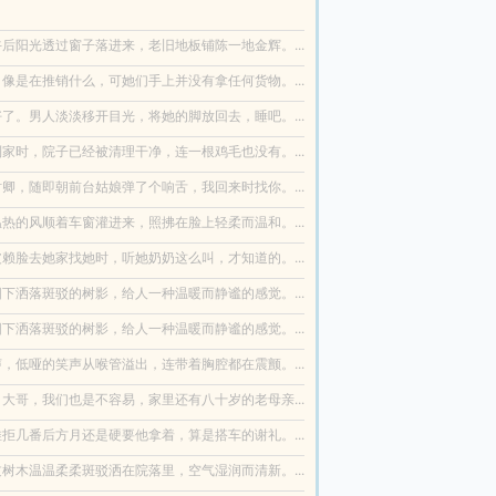
后阳光透过窗子落进来，老旧地板铺陈一地金辉。...
我不知道自己喜欢什么，擅长什么，想做什么。...
是在推销什么，可她们手上并没有拿任何货物。...
了。男人淡淡移开目光，将她的脚放回去，睡吧。...
家时，院子已经被清理干净，连一根鸡毛也没有。...
，随即朝前台姑娘弹了个响舌，我回来时找你。...
的风顺着车窗灌进来，照拂在脸上轻柔而温和。...
赖脸去她家找她时，听她奶奶这么叫，才知道的。...
洒落斑驳的树影，给人一种温暖而静谧的感觉。...
洒落斑驳的树影，给人一种温暖而静谧的感觉。...
低哑的笑声从喉管溢出，连带着胸腔都在震颤。...
大哥，我们也是不容易，家里还有八十岁的老母亲...
拒几番后方月还是硬要他拿着，算是搭车的谢礼。...
树木温温柔柔斑驳洒在院落里，空气湿润而清新。...