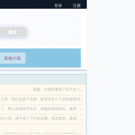
登录
注册
搜索
其他小说
囡囡，别再折磨我了好不好？...
大哥，我们也是不容易，家里还有八十岁的老母亲...
了。男人淡淡移开目光，将她的脚放回去，睡吧。...
小鸡，伸手捏了下它的尖嘴，骂道真笨，真烦。...
，很多事情也许她不记得，可谢煜城却清楚得很。...