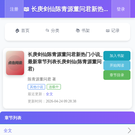
📖 长庚剑仙陈青源董问君新热门小说_最新章节列表长庚剑仙(陈青源董问君)
注册
登录
🏠 首页
📂 分类
📚 书架
📖 记录
长庚剑仙陈青源董问君新热门小说_
加入书架
最新章节列表长庚剑仙(陈青源董问
开始阅读
君)
章节目录
陈青源董问君 著
其他小说
连载中
最近更新：
全文
更新时间：
2026-04-24 09:28:38
章节列表
全文