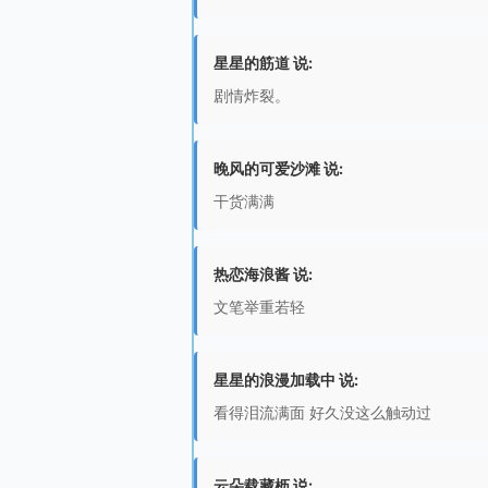
星星的筋道 说:
剧情炸裂。
晚风的可爱沙滩 说:
干货满满
热恋海浪酱 说:
文笔举重若轻
星星的浪漫加载中 说:
看得泪流满面 好久没这么触动过
云朵载藏枥 说: