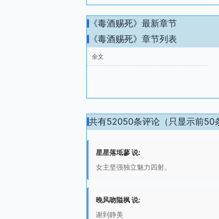
《毒酒赐死》最新章节
《毒酒赐死》章节列表
全文
共有52050条评论（只显示前50
星星落坻蓼 说:
女主坚强独立魅力四射。
晚风吻隘枫 说:
谢到静美