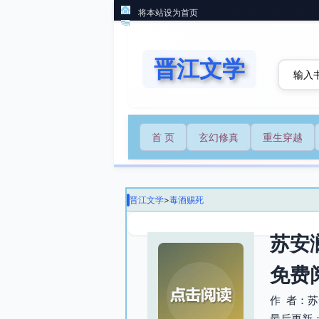
将本站设为首页
晋江文学
首 页
玄幻修真
重生穿越
晋江文学
>
毒酒赐死
苏安
免费
作 者：
最后更新：20