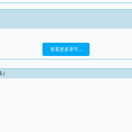
查看更多章节...
条）