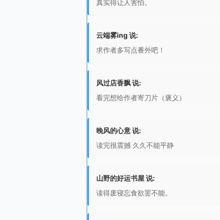
真实得让人害怕。
云端雾ing 说:
求作者多写点番外吧！
风过店香飘 说:
看完想给作者寄刀片（褒义）
晚风的心意 说:
读完很震撼 久久不能平静
山野的好运书屋 说:
读得废寝忘食欲罢不能。