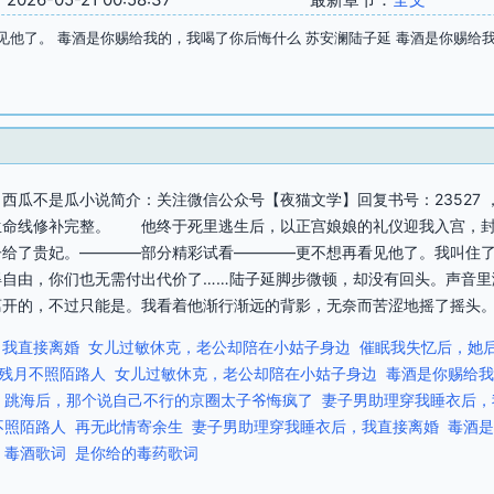
见他了。 毒酒是你赐给我的，我喝了你后悔什么 苏安澜陆子延 毒酒是你赐给
西瓜不是瓜小说简介：关注微信公众号【夜猫文学】回复书号：23527
生命线修补完整。 他终于死里逃生后，以正宫娘娘的礼仪迎我入宫，封
子给了贵妃。————部分精彩试看————更不想再看见他了。我叫住
得自由，你们也无需付出代价了……陆子延脚步微顿，却没有回头。声音里
开的，不过只能是。我看着他渐行渐远的背影，无奈而苦涩地摇了摇头。傻
，我直接离婚
女儿过敏休克，老公却陪在小姑子身边
催眠我失忆后，她
残月不照陌路人
女儿过敏休克，老公却陪在小姑子身边
毒酒是你赐给我
跳海后，那个说自己不行的京圈太子爷悔疯了
妻子男助理穿我睡衣后，
不照陌路人
再无此情寄余生
妻子男助理穿我睡衣后，我直接离婚
毒酒是
死
毒酒歌词
是你给的毒药歌词