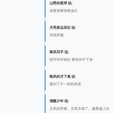
山野的星球 说:
读着读着情绪溢出
月亮泉边花生 说:
哭得肝颤
寒风写手 说:
情节环环相扣 看得停不下来
晚风的月下臭 说:
看到了不一样的风景
清醒少年 说:
文风好舒服。文笔太稳了。越看越上头