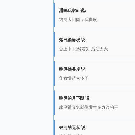
甜味玩家iii 说:
结局大团圆，我喜欢。
落日染驿杨 说:
合上书 怅然若失 后劲太大
晚风拂谷岸 说:
作者懂得太多了
晚风的月下阴 说:
故事很真实就像发生在身边的事
银河的无私 说: