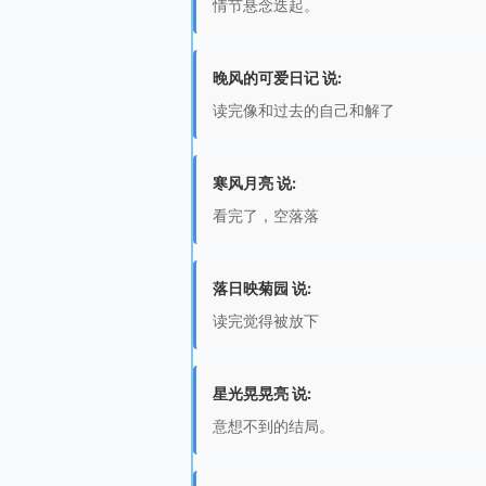
情节悬念迭起。
晚风的可爱日记 说:
读完像和过去的自己和解了
寒风月亮 说:
看完了，空落落
落日映菊园 说:
读完觉得被放下
星光晃晃亮 说:
意想不到的结局。