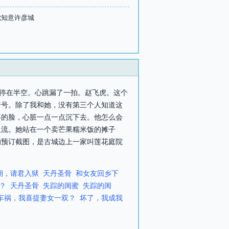
沈知意许彦城
子停在半空。心跳漏了一拍。赵飞虎。这个
暗号。除了我和她，没有第三个人知道这
事的脸，心脏一点一点沉下去。他怎么会
人流。她站在一个卖芒果糯米饭的摊子
的预订截图，是古城边上一家叫莲花庭院
期，请君入狱
天丹圣骨
和女友回乡下
？
天丹圣骨
失踪的闺蜜
失踪的闺
车祸，我喜提妻女一双？
坏了，我成我