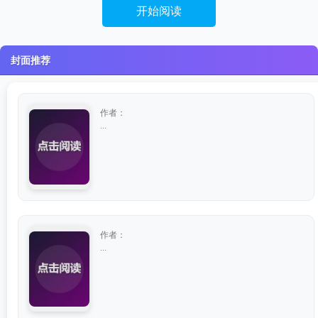
开始阅读
封面推荐
作者：
...
作者：
...