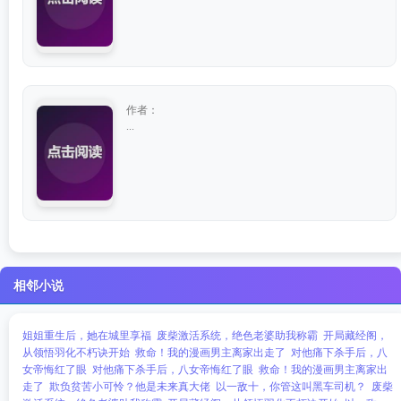
作者：
...
相邻小说
姐姐重生后，她在城里享福
废柴激活系统，绝色老婆助我称霸​​
开局藏经阁，
从领悟羽化不朽诀开始
救命！我的漫画男主离家出走了
对他痛下杀手后，八
女帝悔红了眼
对他痛下杀手后，八女帝悔红了眼
救命！我的漫画男主离家出
走了
欺负贫苦小可怜？他是未来真大佬
以一敌十，你管这叫黑车司机？
废柴