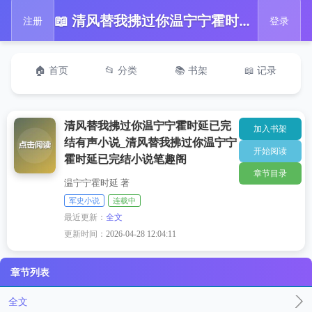
📖 清风替我拂过你温宁宁霍时延已完结有声小说_清风替我拂过你温宁宁霍时延已完结小说笔趣阁
注册
登录
🏠 首页
📂 分类
📚 书架
📖 记录
清风替我拂过你温宁宁霍时延已完
加入书架
结有声小说_清风替我拂过你温宁宁
开始阅读
霍时延已完结小说笔趣阁
章节目录
温宁宁霍时延 著
军史小说
连载中
最近更新：
全文
更新时间：
2026-04-28 12:04:11
章节列表
全文