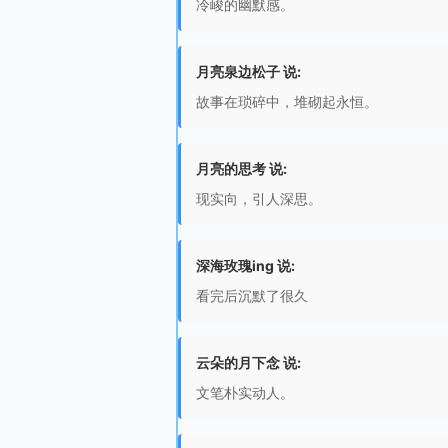
冷峻的幽默感。
月亮泉边松子 说:
故事在琐碎中，堆砌起永恒。
月亮的思考 说:
现实向，引人深思。
深海玫瑰ing 说:
看完后沉默了很久
云朵的月下念 说:
文笔朴实动人。