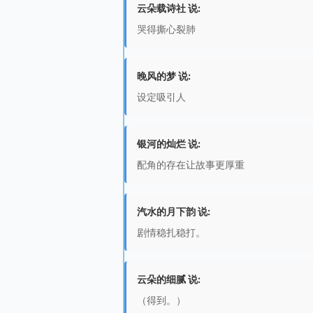
云朵载诗社 说:
哭得撕心裂肺
晚风的梦 说:
设定吸引人
银河的灿烂 说:
配角的存在让故事更厚重
汽水的月下韵 说:
剧情稳扎稳打。
云朵的细腻 说:
（得到。）