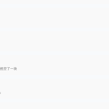
然空了一块
头