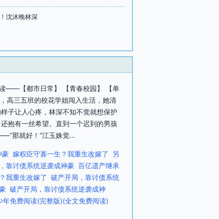
对！沈沐晚林深
读——【都市日常】 【青春校园】 【单
天，高三五班的校花学姐闯入生活，她清
的样子让人心疼，林深不知不觉就想保护
，还抱有一丝希望。直到一个迟到的男孩
“那就好！”江玉姝觉...
神豪
嫁权臣守寡一生？我重生改嫁了
另
，靠讨债系统逆袭成神豪
百亿遗产继承
？我重生改嫁了
破产开局，靠讨债系统
豪
破产开局，靠讨债系统逆袭成神
少年免费阅读(完整版)(全文免费阅读)