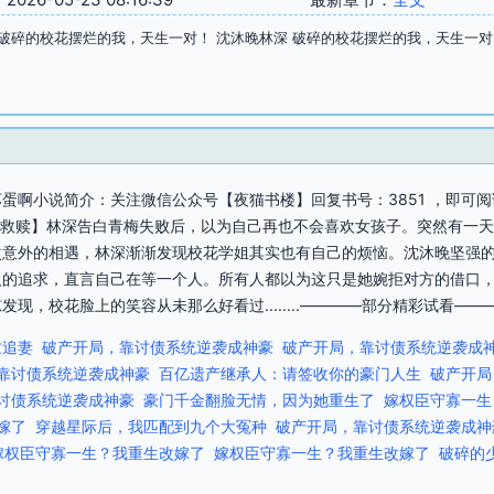
” 破碎的校花摆烂的我，天生一对！ 沈沐晚林深 破碎的校花摆烂的我，天生一
蛋啊小说简介：关注微信公众号【夜猫书楼】回复书号：3851 ，即可阅
治愈救赎】林深告白青梅失败后，以为自己再也不会喜欢女孩子。突然有一
次意外的相遇，林深渐渐发现校花学姐其实也有自己的烦恼。沈沐晚坚强
人的追求，直言自己在等一个人。所有人都以为这只是她婉拒对方的借口
，校花脸上的笑容从未那么好看过........————部分精彩试看————
忙追妻
破产开局，靠讨债系统逆袭成神豪
破产开局，靠讨债系统逆袭成
靠讨债系统逆袭成神豪
百亿遗产继承人：请签收你的豪门人生
破产开局
讨债系统逆袭成神豪
豪门千金翻脸无情，因为她重生了
嫁权臣守寡一生
嫁了
穿越星际后，我匹配到九个大冤种
破产开局，靠讨债系统逆袭成神
嫁权臣守寡一生？我重生改嫁了
嫁权臣守寡一生？我重生改嫁了
破碎的