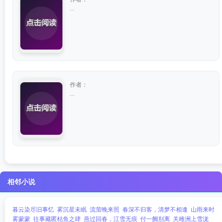
...
作者：
...
相邻小说
暮云染尽旧事忆
雾沉星未眠
流萤晚来照
春深不归客，清梦不相逢
山雨来时
雾蒙蒙
往事藏匿枯鱼之肆
燕过回春，江雪无痕
付一阙别离
关雎洲上雪泷