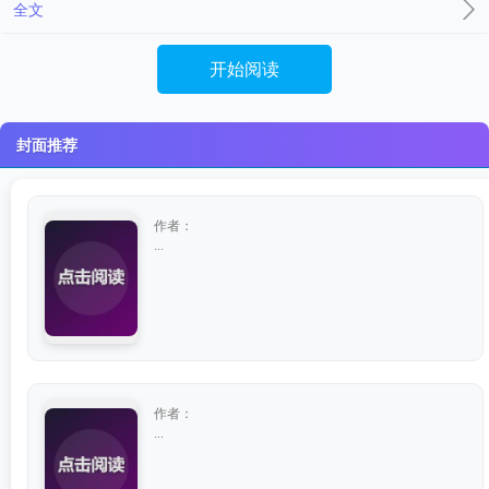
全文
开始阅读
封面推荐
作者：
...
作者：
...