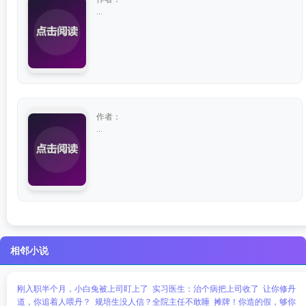
...
作者：
...
相邻小说
刚入职半个月，小白兔被上司盯上了
实习医生：治个病把上司收了
让你修丹
道，你追着人喂丹？
规培生没人信？全院主任不敢睡
摊牌！你造的假，够你