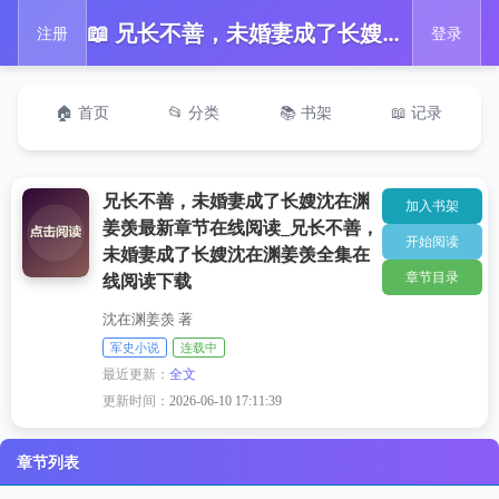
📖 兄长不善，未婚妻成了长嫂沈在渊姜羡最新章节在线阅读_兄长不善，未婚妻成了长嫂沈在渊姜羡全集在线阅读下载
注册
登录
🏠 首页
📂 分类
📚 书架
📖 记录
兄长不善，未婚妻成了长嫂沈在渊
加入书架
姜羡最新章节在线阅读_兄长不善，
开始阅读
未婚妻成了长嫂沈在渊姜羡全集在
章节目录
线阅读下载
沈在渊姜羡 著
军史小说
连载中
最近更新：
全文
更新时间：
2026-06-10 17:11:39
章节列表