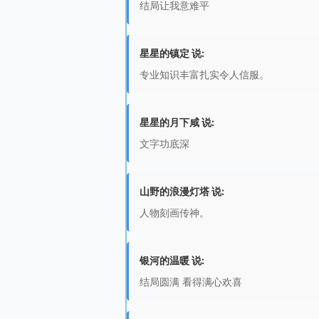
结局让我意难平
星星的镇定 说:
专业知识丰富扎实令人信服。
星星的月下咸 说:
文字功底深
山野的浪漫灯塔 说:
人物刻画传神。
银河的温暖 说:
结局圆满 看得满心欢喜