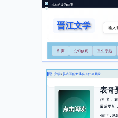
将本站设为首页
晋江文学
首 页
玄幻修真
重生穿越
晋江文学
>
娶表哥的女儿会有什么风险
表哥
作 者：
最后更新：20
4前世，就