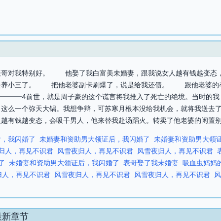
：表哥对我特别好。 他娶了我白富美未婚妻，跟我说女人越有钱越变
去养小三了。 把他老婆副卡刷爆了，说是给我还债。 跟他老婆的
————4前世，就是周子豪的这个谎言将我推入了死亡的绝境。当时的我
了这么一个弥天大锅。我想争辩，可苏寒月根本没给我机会，就将我送去
越有钱越变态，会吸干男人，他来替我赴汤蹈火。转卖了他老婆的闲置别墅
后，我闪婚了
未婚妻和资助男大领证后，我闪婚了
未婚妻和资助男大领
归人，再见不识君
风雪夜归人，再见不识君
风雪夜归人，再见不识君
了
未婚妻和资助男大领证后，我闪婚了
表哥娶了我未婚妻
吸血虫妈妈
归人，再见不识君
风雪夜归人，再见不识君
风雪夜归人，再见不识君
风
最新章节