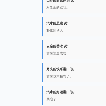
山野的甜度操场 说:
对复杂的宽容。
汽水的思索 说:
朴素到动人
云朵的香浓 说:
群像塑造成功
月亮的快乐港口 说:
群像戏太精彩了。
汽水的好运港口 说:
哭崩了