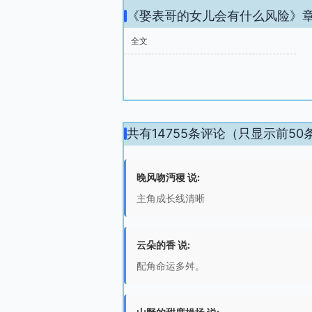
《娶表哥的女儿会有什么风险》
全文
共有14755条评论（只显示前50
晚风吻沔稷 说:
主角成长线清晰
云朵的香 说:
配角命运多舛。