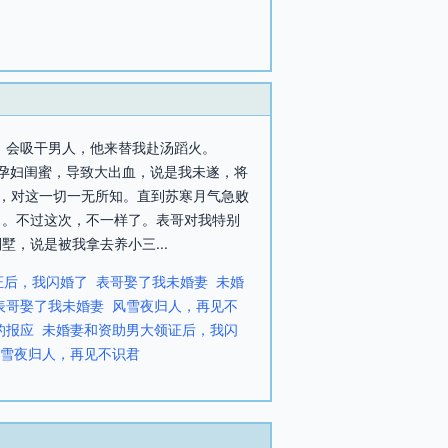
态，会吸干男人，他来替我赴汤蹈火。
孕妇闺蜜，导致大出血，说是我未遂，将
，对这一切一无所知。直到苏寒月气急败
了。不过这次，不一样了。表哥对我特别
，说是被我拿去养小三...
证后，我闪婚了
表哥娶了我未婚妻
未婚
表哥娶了我未婚妻
风雪夜归人，再见不
的报应
未婚妻和资助男大领证后，我闪
雪夜归人，再见不识君