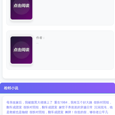
作者：
...
相邻小说
母亲改嫁后，我被腹黑大佬缠上了
重生1984，我有五个好大姨
假扮对照组，
翻车成团宠
假扮对照组，翻车成团宠
嫁世子养崽崽的穿越日常
沉溺混沌，他
是救赎也是枷锁
假扮对照组，翻车成团宠
摊牌！你造的假，够你老公牢几